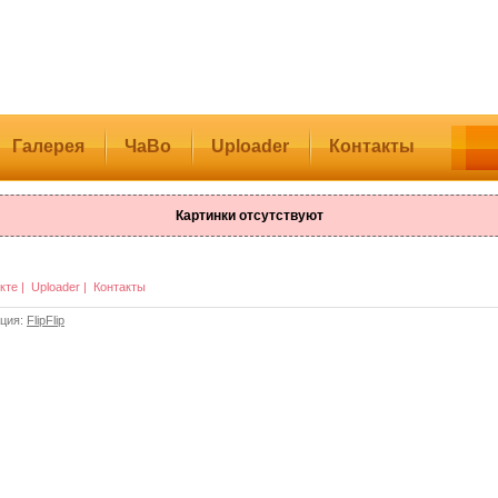
Галерея
ЧаВо
Uploader
Контакты
Картинки отсутствуют
кте
|
Uploader
|
Контакты
ация:
FlipFlip