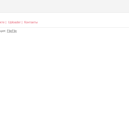
кте
|
Uploader
|
Контакты
ация:
FlipFlip