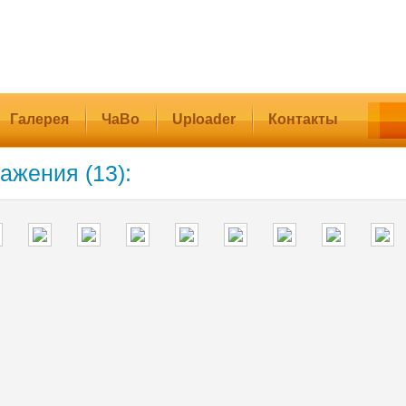
Галерея
ЧаВо
Uploader
Контакты
ажения (13):