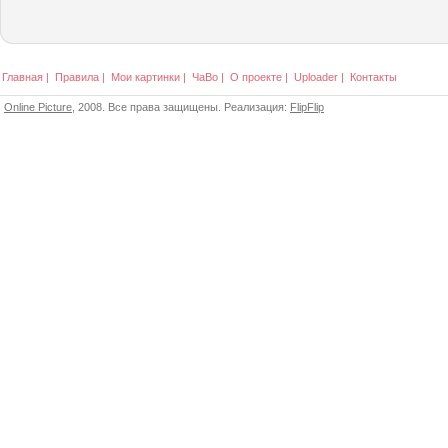
Главная
|
Правила
|
Мои картинки
|
ЧаВо
|
О проекте
|
Uploader
|
Контакты
Online Picture
, 2008. Все права защищены. Реализация:
FlipFlip