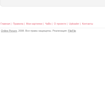
Главная
|
Правила
|
Мои картинки
|
ЧаВо
|
О проекте
|
Uploader
|
Контакты
Online Picture
, 2008. Все права защищены. Реализация:
FlipFlip