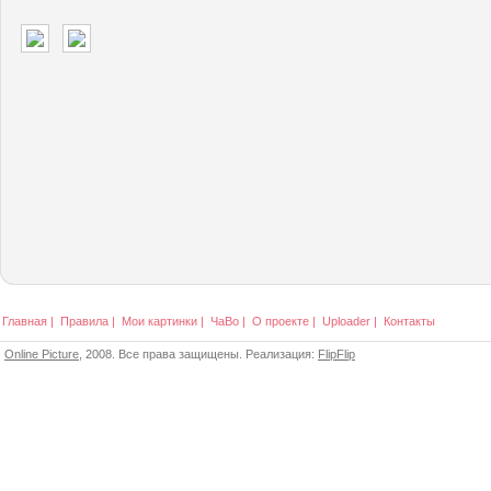
Главная
|
Правила
|
Мои картинки
|
ЧаВо
|
О проекте
|
Uploader
|
Контакты
Online Picture
, 2008. Все права защищены. Реализация:
FlipFlip