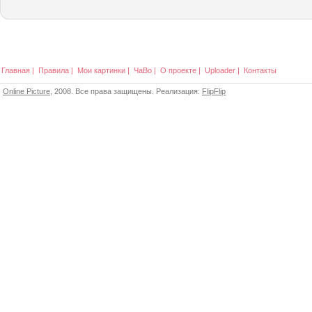
Главная
|
Правила
|
Мои картинки
|
ЧаВо
|
О проекте
|
Uploader
|
Контакты
Online Picture
, 2008. Все права защищены. Реализация:
FlipFlip