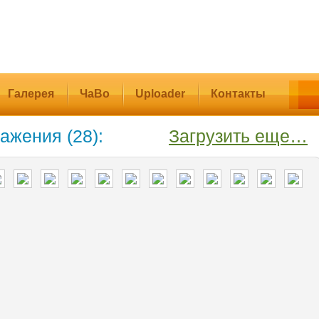
Галерея
ЧаВо
Uploader
Контакты
ажения (28):
Загрузить еще…