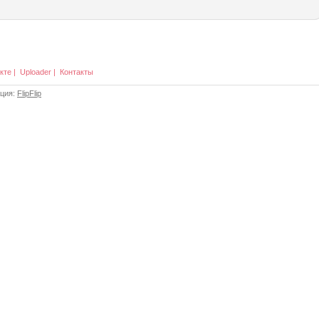
кте
|
Uploader
|
Контакты
ация:
FlipFlip