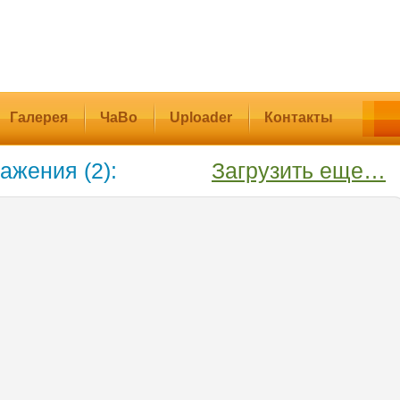
Галерея
ЧаВо
Uploader
Контакты
ажения (2):
Загрузить еще…