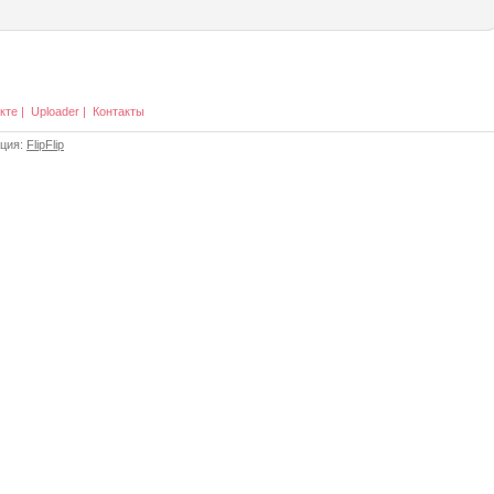
кте
|
Uploader
|
Контакты
ация:
FlipFlip