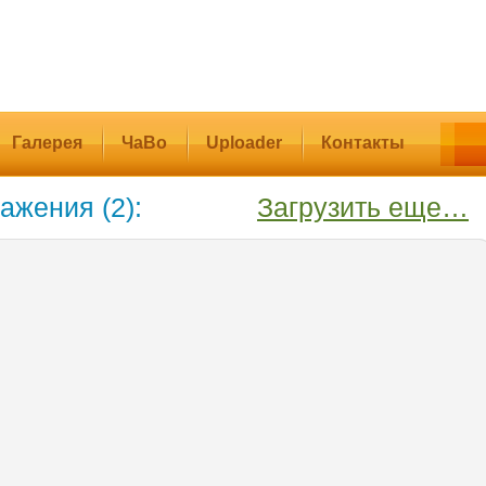
Галерея
ЧаВо
Uploader
Контакты
ажения (2):
Загрузить еще…