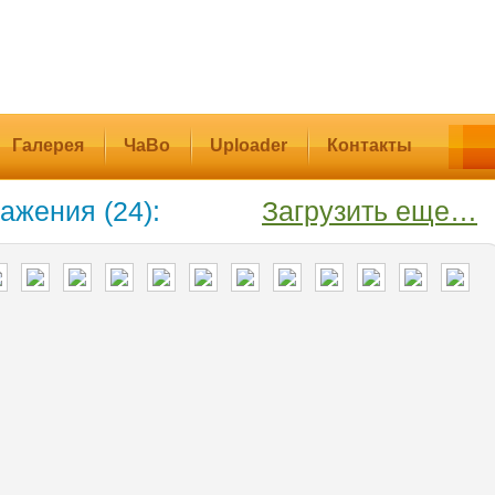
Галерея
ЧаВо
Uploader
Контакты
ажения (24):
Загрузить еще…