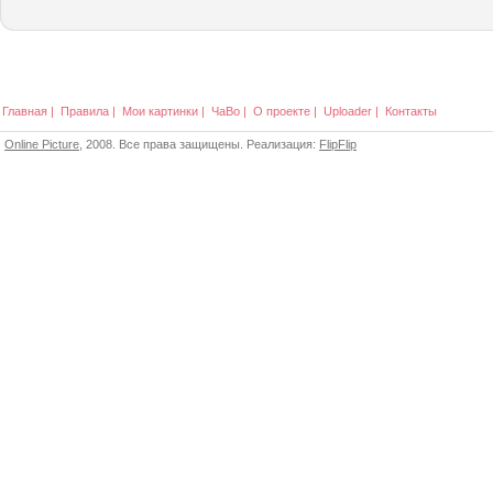
Главная
|
Правила
|
Мои картинки
|
ЧаВо
|
О проекте
|
Uploader
|
Контакты
Online Picture
, 2008. Все права защищены. Реализация:
FlipFlip