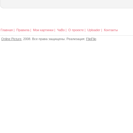
Главная
|
Правила
|
Мои картинки
|
ЧаВо
|
О проекте
|
Uploader
|
Контакты
Online Picture
, 2008. Все права защищены. Реализация:
FlipFlip