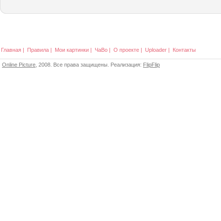
Главная
|
Правила
|
Мои картинки
|
ЧаВо
|
О проекте
|
Uploader
|
Контакты
Online Picture
, 2008. Все права защищены. Реализация:
FlipFlip