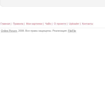
Главная
|
Правила
|
Мои картинки
|
ЧаВо
|
О проекте
|
Uploader
|
Контакты
Online Picture
, 2008. Все права защищены. Реализация:
FlipFlip