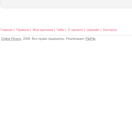
Главная
|
Правила
|
Мои картинки
|
ЧаВо
|
О проекте
|
Uploader
|
Контакты
Online Picture
, 2008. Все права защищены. Реализация:
FlipFlip