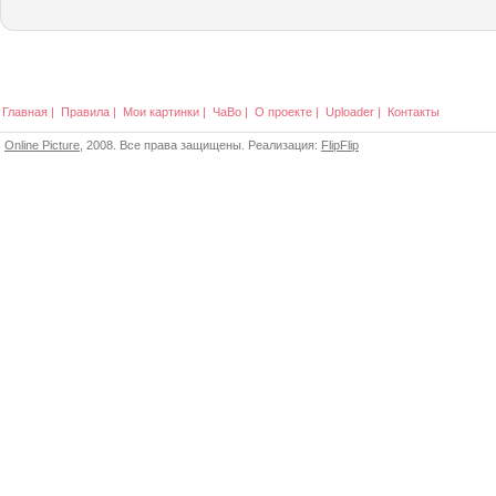
Главная
|
Правила
|
Мои картинки
|
ЧаВо
|
О проекте
|
Uploader
|
Контакты
Online Picture
, 2008. Все права защищены. Реализация:
FlipFlip