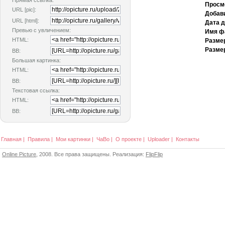
Прямая ссылка:
Просм
URL [pic]:
Добав
URL [html]:
Дата 
Превью с увличением:
Имя ф
HTML:
Разме
Размер
BB:
Большая картинка:
HTML:
BB:
Текстовая ссылка:
HTML:
BB:
Главная
|
Правила
|
Мои картинки
|
ЧаВо
|
О проекте
|
Uploader
|
Контакты
Online Picture
, 2008. Все права защищены. Реализация:
FlipFlip