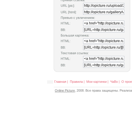
Прямая ссылка:
URL [pic]:
URL [html]:
Превью с увличением:
HTML:
BB:
Большая картинка:
HTML:
BB:
Текстовая ссылка:
HTML:
BB:
Главная
|
Правила
|
Мои картинки
|
ЧаВо
|
О прое
Online Picture
, 2008. Все права защищены. Реализ