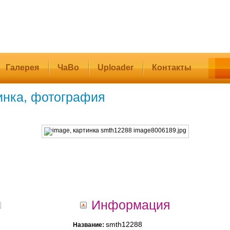
Галерея
ЧаВо
Uploader
Контакты
инка, фотография
Информация
smth12288
Название: