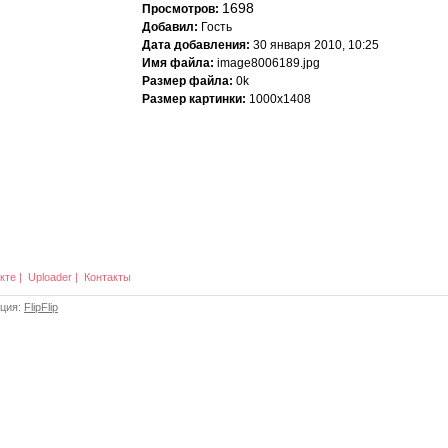
1698
Просмотров:
Добавил:
Гость
Дата добавления:
30 января 2010, 10:25
Имя файла:
image8006189.jpg
Размер файла:
0k
Размер картинки:
1000x1408
кте
|
Uploader
|
Контакты
ация:
FlipFlip