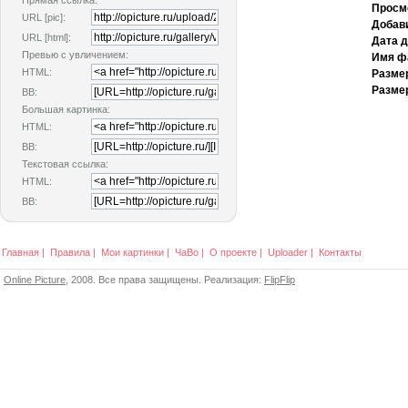
Прямая ссылка:
Просм
URL [pic]:
Добав
URL [html]:
Дата 
Превью с увличением:
Имя ф
HTML:
Разме
Размер
BB:
Большая картинка:
HTML:
BB:
Текстовая ссылка:
HTML:
BB:
Главная
|
Правила
|
Мои картинки
|
ЧаВо
|
О проекте
|
Uploader
|
Контакты
Online Picture
, 2008. Все права защищены. Реализация:
FlipFlip