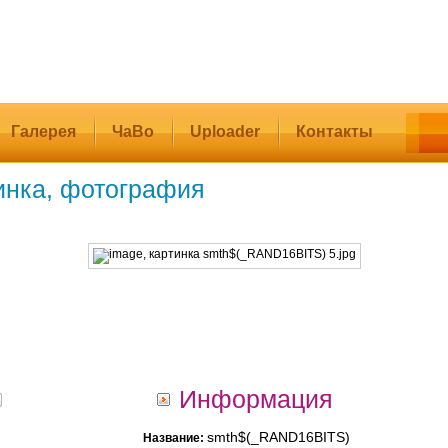
Галерея
ЧаВо
Uploader
Контакты
инка, фотография
Информация
smth$(_RAND16BITS)
Название: