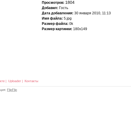
1804
Просмотров:
Добавил:
Гость
Дата добавления:
30 января 2010, 11:13
Имя файла:
5.jpg
Размер файла:
0k
Размер картинки:
180x149
кте
|
Uploader
|
Контакты
ация:
FlipFlip