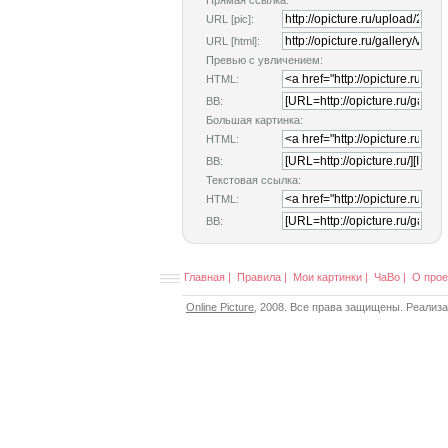
Прямая ссылка:
URL [pic]:
URL [html]:
Превью с увличением:
HTML:
BB:
Большая картинка:
HTML:
BB:
Текстовая ссылка:
HTML:
BB:
Главная
|
Правила
|
Мои картинки
|
ЧаВо
|
О прое
Online Picture
, 2008. Все права защищены. Реализ