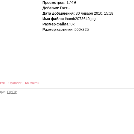
1749
Просмотров:
Добавил:
Гость
Дата добавления:
30 января 2010, 15:18
Имя файла:
thumb2073640.jpg
Размер файла:
0k
Размер картинки:
500x325
кте
|
Uploader
|
Контакты
ация:
FlipFlip