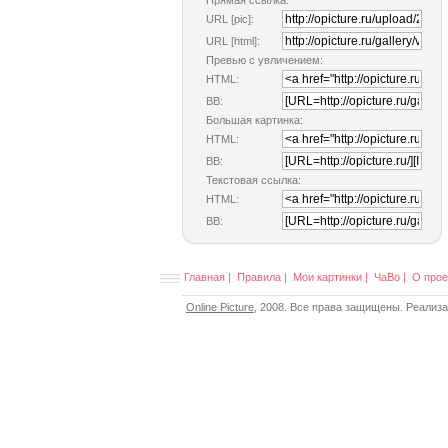
Прямая ссылка:
URL [pic]:
URL [html]:
Превью с увличением:
HTML:
BB:
Большая картинка:
HTML:
BB:
Текстовая ссылка:
HTML:
BB:
Главная
|
Правила
|
Мои картинки
|
ЧаВо
|
О прое
Online Picture
, 2008. Все права защищены. Реализ