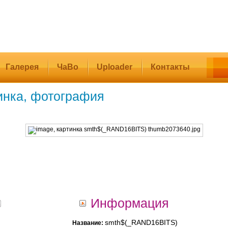
Галерея
ЧаВо
Uploader
Контакты
инка, фотография
Информация
smth$(_RAND16BITS)
Название: