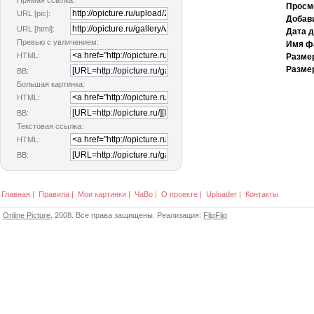
Прямая ссылка:
Просм
URL [pic]:
Добав
URL [html]:
Дата 
Превью с увличением:
Имя ф
HTML:
Разме
Размер
BB:
Большая картинка:
HTML:
BB:
Текстовая ссылка:
HTML:
BB:
Главная
|
Правила
|
Мои картинки
|
ЧаВо
|
О проекте
|
Uploader
|
Контакты
Online Picture
, 2008. Все права защищены. Реализация:
FlipFlip