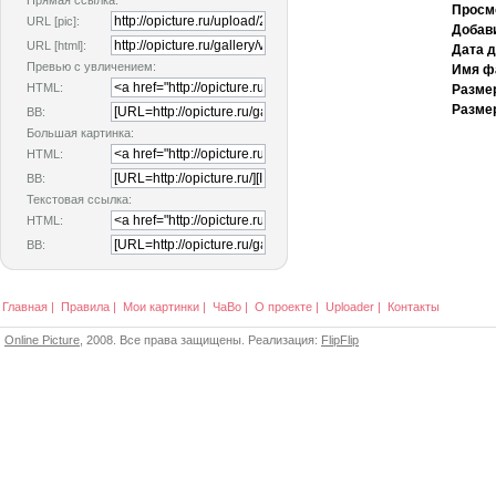
Прямая ссылка:
Просм
URL [pic]:
Добав
URL [html]:
Дата 
Превью с увличением:
Имя ф
HTML:
Разме
Размер
BB:
Большая картинка:
HTML:
BB:
Текстовая ссылка:
HTML:
BB:
Главная
|
Правила
|
Мои картинки
|
ЧаВо
|
О проекте
|
Uploader
|
Контакты
Online Picture
, 2008. Все права защищены. Реализация:
FlipFlip