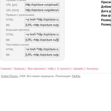
Прямая ссылка:
Просм
URL [pic]:
Добав
URL [html]:
Дата 
Превью с увличением:
Имя ф
HTML:
Разме
Размер
BB:
Большая картинка:
HTML:
BB:
Текстовая ссылка:
HTML:
BB:
Главная
|
Правила
|
Мои картинки
|
ЧаВо
|
О проекте
|
Uploader
|
Контакты
Online Picture
, 2008. Все права защищены. Реализация:
FlipFlip