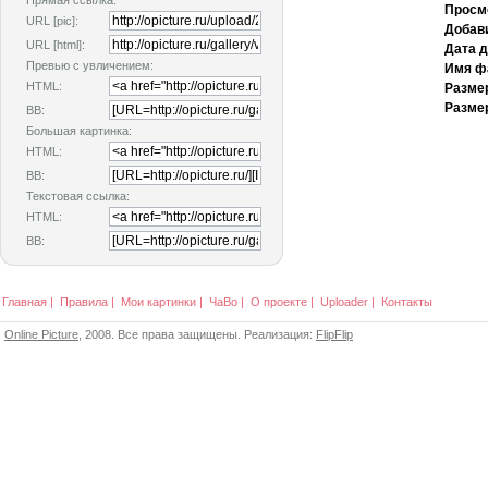
Прямая ссылка:
Просм
URL [pic]:
Добав
URL [html]:
Дата 
Превью с увличением:
Имя ф
HTML:
Разме
Размер
BB:
Большая картинка:
HTML:
BB:
Текстовая ссылка:
HTML:
BB:
Главная
|
Правила
|
Мои картинки
|
ЧаВо
|
О проекте
|
Uploader
|
Контакты
Online Picture
, 2008. Все права защищены. Реализация:
FlipFlip