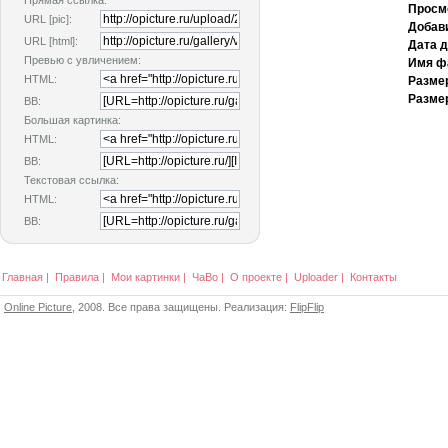
Прямая ссылка:
Просм
URL [pic]:
Добав
URL [html]:
Дата 
Превью с увличением:
Имя ф
HTML:
Разме
Размер
BB:
Большая картинка:
HTML:
BB:
Текстовая ссылка:
HTML:
BB:
Главная
|
Правила
|
Мои картинки
|
ЧаВо
|
О проекте
|
Uploader
|
Контакты
Online Picture
, 2008. Все права защищены. Реализация:
FlipFlip