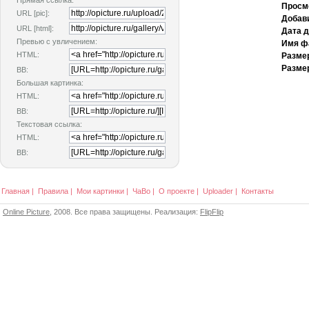
Прямая ссылка:
Просм
URL [pic]:
Добав
URL [html]:
Дата 
Превью с увличением:
Имя ф
HTML:
Разме
Размер
BB:
Большая картинка:
HTML:
BB:
Текстовая ссылка:
HTML:
BB:
Главная
|
Правила
|
Мои картинки
|
ЧаВо
|
О проекте
|
Uploader
|
Контакты
Online Picture
, 2008. Все права защищены. Реализация:
FlipFlip