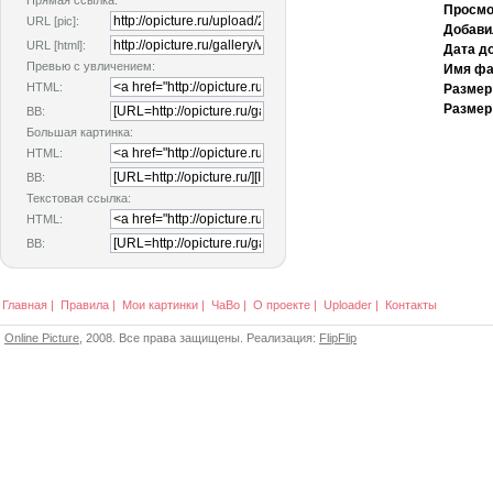
Прямая ссылка:
Просмо
URL [pic]:
Добави
URL [html]:
Дата д
Превью с увличением:
Имя фа
HTML:
Размер
Размер
BB:
Большая картинка:
HTML:
BB:
Текстовая ссылка:
HTML:
BB:
Главная
|
Правила
|
Мои картинки
|
ЧаВо
|
О проекте
|
Uploader
|
Контакты
Online Picture
, 2008. Все права защищены. Реализация:
FlipFlip