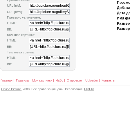
Прямая ссылка:
Просмо
URL [pic]:
Добави
URL [html]:
Дата д
Превью с увличением:
Имя фа
HTML:
Размер
Размер
BB:
Большая картинка:
HTML:
BB:
Текстовая ссылка:
HTML:
BB:
Главная
|
Правила
|
Мои картинки
|
ЧаВо
|
О проекте
|
Uploader
|
Контакты
Online Picture
, 2008. Все права защищены. Реализация:
FlipFlip