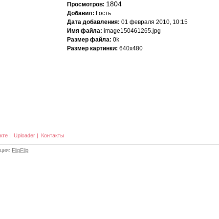
1804
Просмотров:
Добавил:
Гость
Дата добавления:
01 февраля 2010, 10:15
Имя файла:
image150461265.jpg
Размер файла:
0k
Размер картинки:
640x480
кте
|
Uploader
|
Контакты
ация:
FlipFlip