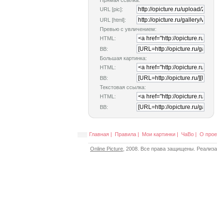
Прямая ссылка:
URL [pic]:
URL [html]:
Превью с увличением:
HTML:
BB:
Большая картинка:
HTML:
BB:
Текстовая ссылка:
HTML:
BB:
Главная
|
Правила
|
Мои картинки
|
ЧаВо
|
О прое
Online Picture
, 2008. Все права защищены. Реализ