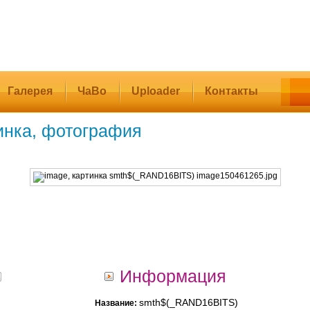
Галерея
ЧаВо
Uploader
Контакты
инка, фотография
Информация
smth$(_RAND16BITS)
Название: