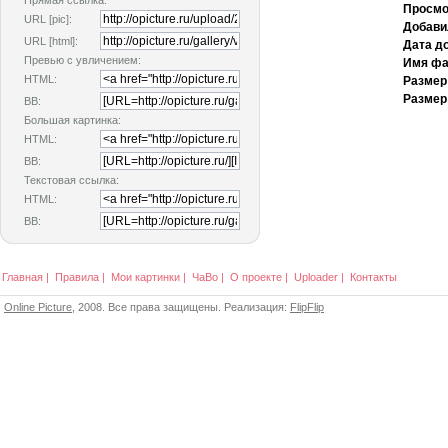
Прямая ссылка:
Просмо
URL [pic]:
Добави
URL [html]:
Дата д
Превью с увличением:
Имя фа
HTML:
Размер
Размер
BB:
Большая картинка:
HTML:
BB:
Текстовая ссылка:
HTML:
BB:
Главная
|
Правила
|
Мои картинки
|
ЧаВо
|
О проекте
|
Uploader
|
Контакты
Online Picture
, 2008. Все права защищены. Реализация:
FlipFlip