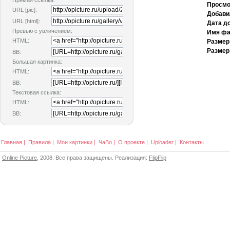
Прямая ссылка:
Просмо
URL [pic]:
Добави
URL [html]:
Дата д
Превью с увличением:
Имя фа
HTML:
Размер
Размер
BB:
Большая картинка:
HTML:
BB:
Текстовая ссылка:
HTML:
BB:
Главная
|
Правила
|
Мои картинки
|
ЧаВо
|
О проекте
|
Uploader
|
Контакты
Online Picture
, 2008. Все права защищены. Реализация:
FlipFlip