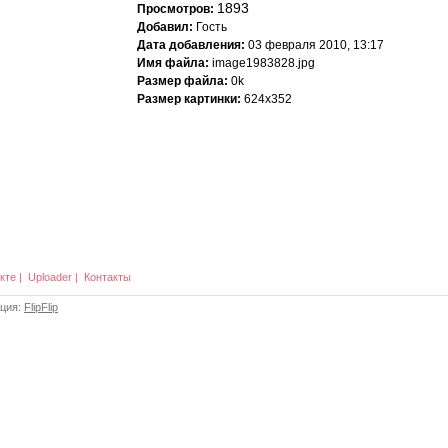
1893
Просмотров:
Добавил:
Гость
Дата добавления:
03 февраля 2010, 13:17
Имя файла:
image1983828.jpg
Размер файла:
0k
Размер картинки:
624x352
кте
|
Uploader
|
Контакты
ация:
FlipFlip