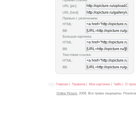
Прямая ссылка:
URL [pic]:
URL [html]:
Превью с увличением:
HTML:
BB:
Большая картинка:
HTML:
BB:
Текстовая ссылка:
HTML:
BB:
Главная
|
Правила
|
Мои картинки
|
ЧаВо
|
О прое
Online Picture
, 2008. Все права защищены. Реализ