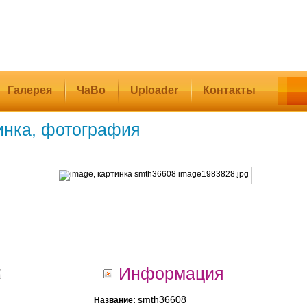
Галерея
ЧаВо
Uploader
Контакты
инка, фотография
Информация
smth36608
Название: