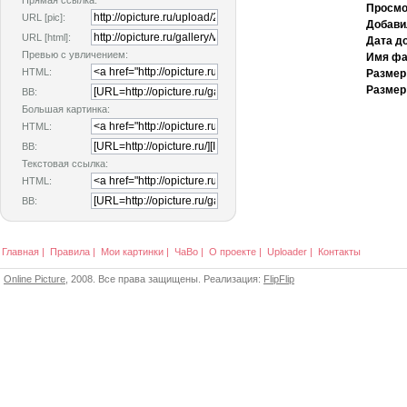
Прямая ссылка:
Просмо
URL [pic]:
Добави
URL [html]:
Дата д
Превью с увличением:
Имя фа
HTML:
Размер
Размер
BB:
Большая картинка:
HTML:
BB:
Текстовая ссылка:
HTML:
BB:
Главная
|
Правила
|
Мои картинки
|
ЧаВо
|
О проекте
|
Uploader
|
Контакты
Online Picture
, 2008. Все права защищены. Реализация:
FlipFlip