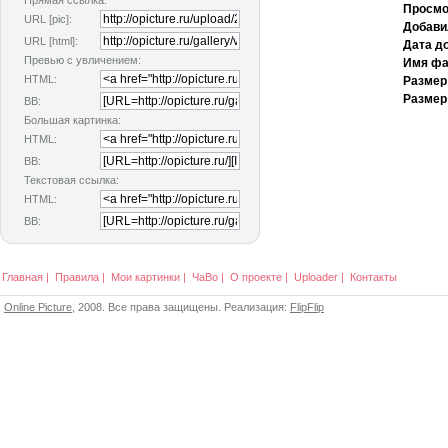
Прямая ссылка:
Просмо
URL [pic]:
Добави
URL [html]:
Дата д
Превью с увличением:
Имя фа
HTML:
Размер
Размер
BB:
Большая картинка:
HTML:
BB:
Текстовая ссылка:
HTML:
BB:
Главная
|
Правила
|
Мои картинки
|
ЧаВо
|
О проекте
|
Uploader
|
Контакты
Online Picture
, 2008. Все права защищены. Реализация:
FlipFlip