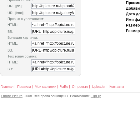
Прямая ссылка:
Просмо
URL [pic]:
Добави
URL [html]:
Дата д
Превью с увличением:
Имя фа
HTML:
Размер
Размер
BB:
Большая картинка:
HTML:
BB:
Текстовая ссылка:
HTML:
BB:
Главная
|
Правила
|
Мои картинки
|
ЧаВо
|
О проекте
|
Uploader
|
Контакты
Online Picture
, 2008. Все права защищены. Реализация:
FlipFlip