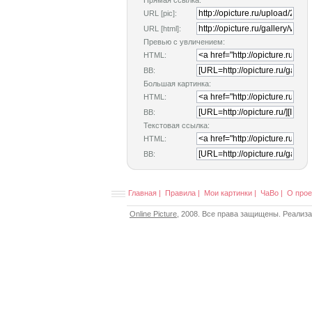
Прямая ссылка:
URL [pic]:
URL [html]:
Превью с увличением:
HTML:
BB:
Большая картинка:
HTML:
BB:
Текстовая ссылка:
HTML:
BB:
Главная
|
Правила
|
Мои картинки
|
ЧаВо
|
О прое
Online Picture
, 2008. Все права защищены. Реализ