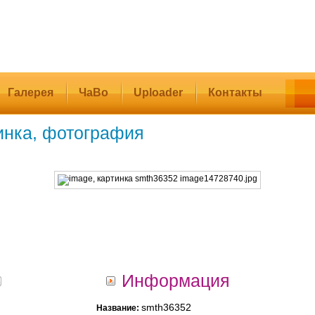
Галерея
ЧаВо
Uploader
Контакты
инка, фотография
Информация
smth36352
Название: