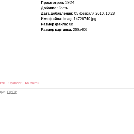
1924
Просмотров:
Добавил:
Гость
Дата добавления:
05 февраля 2010, 10:28
Имя файла:
image14728740.jpg
Размер файла:
0k
Размер картинки:
288x406
кте
|
Uploader
|
Контакты
ация:
FlipFlip