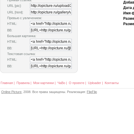
Прямая ссылка:
Добав
URL [pic]:
Дата 
URL [html]:
Имя ф
Превью с увличением:
Разме
HTML:
Разме
BB:
Большая картинка:
HTML:
BB:
Текстовая ссылка:
HTML:
BB:
Главная
|
Правила
|
Мои картинки
|
ЧаВо
|
О проекте
|
Uploader
|
Контакты
Online Picture
, 2008. Все права защищены. Реализация:
FlipFlip