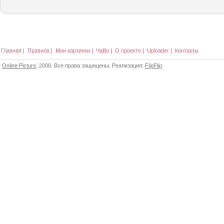
Главная
|
Правила
|
Мои картинки
|
ЧаВо
|
О проекте
|
Uploader
|
Контакты
Online Picture
, 2008. Все права защищены. Реализация:
FlipFlip