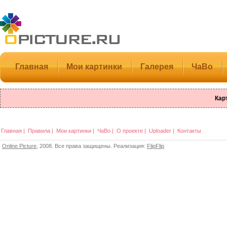
Главная
Мои картинки
Галерея
ЧаВо
Кар
Главная
|
Правила
|
Мои картинки
|
ЧаВо
|
О проекте
|
Uploader
|
Контакты
Online Picture
, 2008. Все права защищены. Реализация:
FlipFlip