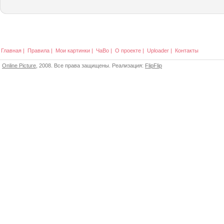
Главная
|
Правила
|
Мои картинки
|
ЧаВо
|
О проекте
|
Uploader
|
Контакты
Online Picture
, 2008. Все права защищены. Реализация:
FlipFlip