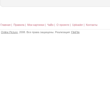
Главная
|
Правила
|
Мои картинки
|
ЧаВо
|
О проекте
|
Uploader
|
Контакты
Online Picture
, 2008. Все права защищены. Реализация:
FlipFlip