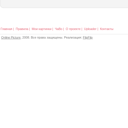
Главная
|
Правила
|
Мои картинки
|
ЧаВо
|
О проекте
|
Uploader
|
Контакты
Online Picture
, 2008. Все права защищены. Реализация:
FlipFlip