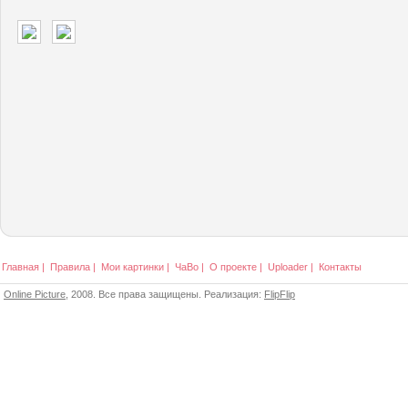
Главная
|
Правила
|
Мои картинки
|
ЧаВо
|
О проекте
|
Uploader
|
Контакты
Online Picture
, 2008. Все права защищены. Реализация:
FlipFlip