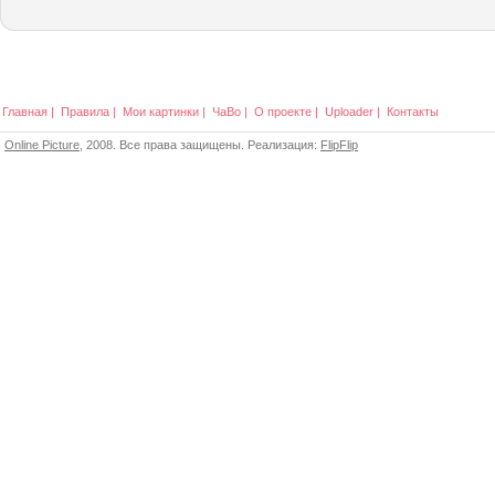
Главная
|
Правила
|
Мои картинки
|
ЧаВо
|
О проекте
|
Uploader
|
Контакты
Online Picture
, 2008. Все права защищены. Реализация:
FlipFlip