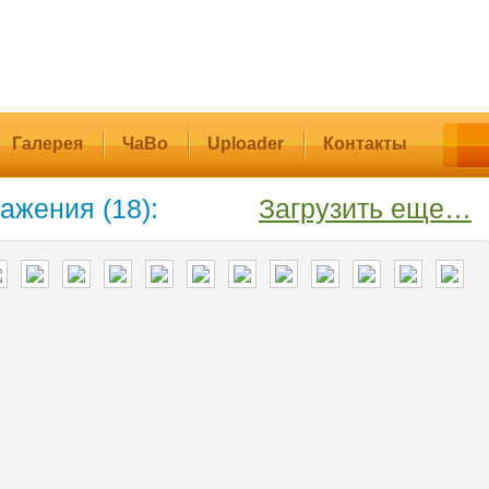
Галерея
ЧаВо
Uploader
Контакты
ажения (18):
Загрузить еще…