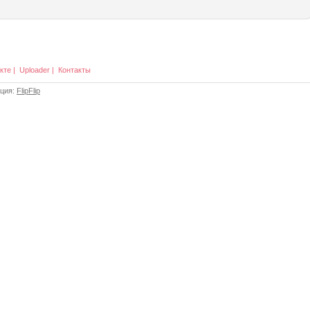
кте
|
Uploader
|
Контакты
ация:
FlipFlip