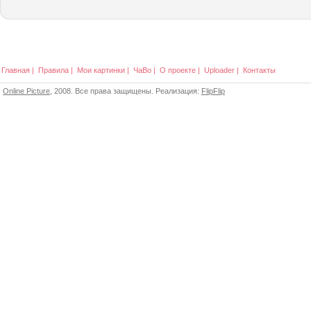
Главная
|
Правила
|
Мои картинки
|
ЧаВо
|
О проекте
|
Uploader
|
Контакты
Online Picture
, 2008. Все права защищены. Реализация:
FlipFlip