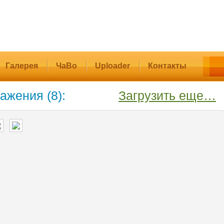
Галерея
ЧаВо
Uploader
Контакты
ажения (8):
Загрузить еще…