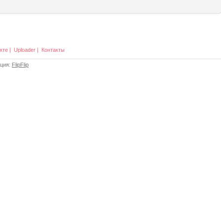
кте
|
Uploader
|
Контакты
ация:
FlipFlip