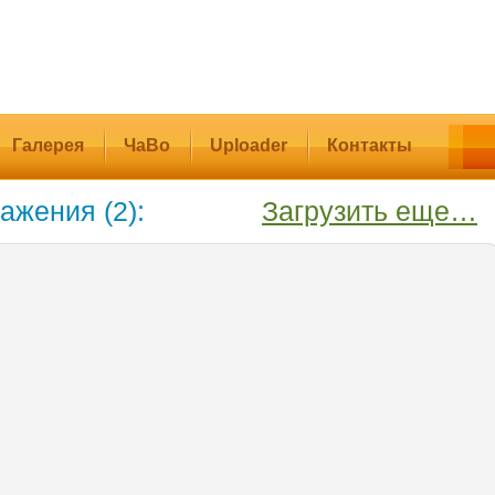
Галерея
ЧаВо
Uploader
Контакты
ажения (2):
Загрузить еще…