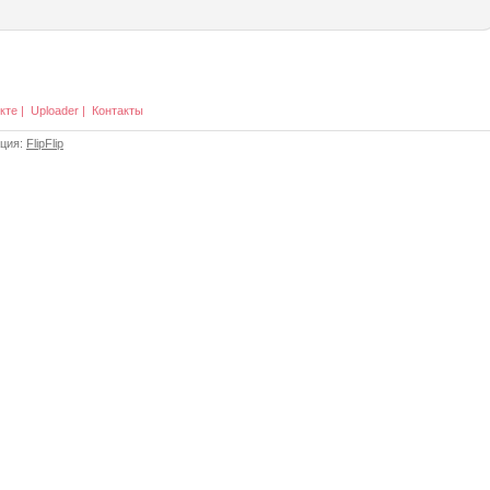
кте
|
Uploader
|
Контакты
ация:
FlipFlip