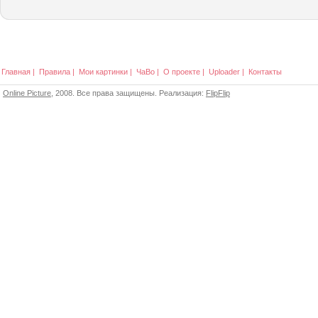
Главная
|
Правила
|
Мои картинки
|
ЧаВо
|
О проекте
|
Uploader
|
Контакты
Online Picture
, 2008. Все права защищены. Реализация:
FlipFlip